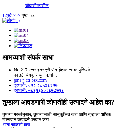
चौकशी
तपशील
1
2
पुढे >
>>
पृष्ठ 1/2
आमच्याशी संपर्क साधा
No.217,उत्तर इंडस्ट्री रोड,हेशान टाउन,पुजियांग
काउंटी,चेंगदू,सिचुआन,चीन.
gina@cd-bsx.com
दूरध्वनी: ०२८-८८५३६६२७
दूरध्वनी: +८६१३४०८६७७७९८
तुम्हाला आवडणारी कोणतीही उत्पादने आहेत का?
तुमच्या गरजांनुसार, तुमच्यासाठी सानुकूलित करा आणि तुम्हाला अधिक
मौल्यवान उत्पादने प्रदान करा.
आता चौकशी करा