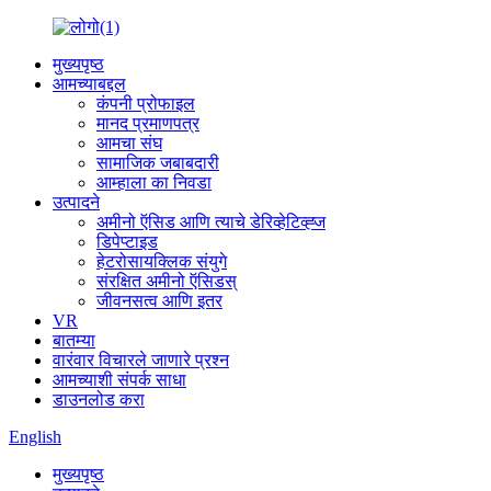
मुख्यपृष्ठ
आमच्याबद्दल
कंपनी प्रोफाइल
मानद प्रमाणपत्र
आमचा संघ
सामाजिक जबाबदारी
आम्हाला का निवडा
उत्पादने
अमीनो ऍसिड आणि त्याचे डेरिव्हेटिव्ह्ज
डिपेप्टाइड
हेटरोसायक्लिक संयुगे
संरक्षित अमीनो ऍसिडस्
जीवनसत्व आणि इतर
VR
बातम्या
वारंवार विचारले जाणारे प्रश्न
आमच्याशी संपर्क साधा
डाउनलोड करा
English
मुख्यपृष्ठ