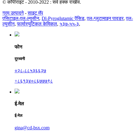
© कॉपीराइट - 2010-2022 : सर्व हक्क राखीव.
गरम उत्पादने
-
साइट मॅप
एसिटाइल-एल-ल्युसीन
,
Dl-Pyroglutamic ऍसिड
,
एल-ग्लुटामाइन पावडर
,
एल-
ल्युसीन
,
फार्मास्युटिकल केमिकल
,
५३७-५५-३
,
फोन
दूरध्वनी
०२८-८८५३६६२७
+८६१३४०८६७७७९८
ई-मेल
ई-मेल
gina@cd-bsx.com