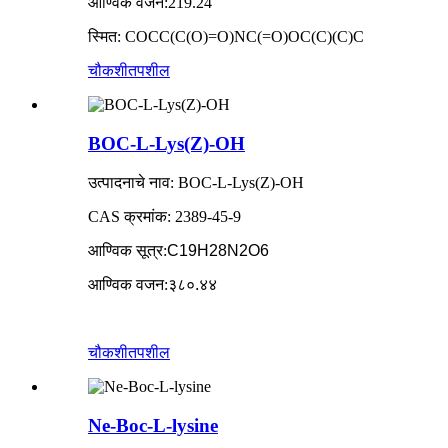
आण्विक वजन
:
219.24
स्मित: COCC(C(O)=O)NC(=O)OC(C)(C)C
चौकशी
तपशील
BOC-L-Lys(Z)-OH
उत्पादनाचे नाव: BOC-L-Lys(Z)-OH
CAS क्रमांक: 2389-45-9
आण्विक सूत्र
:
C19H28N2O6
आण्विक वजन
:
३८०.४४
चौकशी
तपशील
Ne-Boc-L-lysine