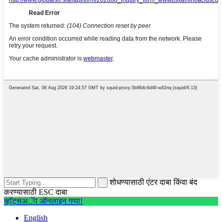
शोधण्यासाठी एंटर दाबा किंवा बंद
करण्यासाठी ESC दाबा
व्हॉट्सअॅप ऑनलाइन गप्पा!
English