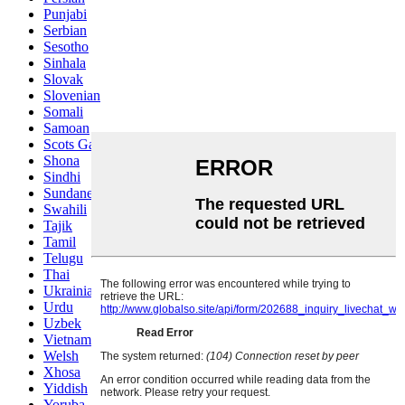
Punjabi
Serbian
Sesotho
Sinhala
Slovak
Slovenian
Somali
Samoan
Scots Gaelic
Shona
Sindhi
Sundanese
Swahili
Tajik
Tamil
Telugu
Thai
Ukrainian
Urdu
Uzbek
Vietnamese
Welsh
Xhosa
Yiddish
Yoruba